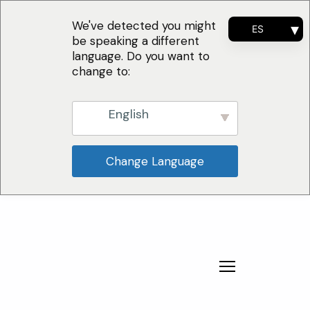
We've detected you might
ES
be speaking a different
EN
language. Do you want to
FR
change to:
PT
English
Change Language
¿Por qué nosotros?
Soluciones