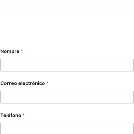
Consultoría
Soporte
Industrias
Productos
Nombre
*
Perspectivas
Acerca de
Contáctanos
Correo electrónico
*
Teléfono
*