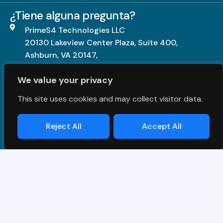
¿Tiene alguna pregunta?
PrimeS4 Technologies LLC
20130 Lakeview Center Plaza, Suite 400,
Ashburn, VA 20147,
United States.
We value your privacy
+1703-840-5539
This site uses cookies and may collect visitor data.
contact@primes4.com
Reject All
Accept All
Términos y Condiciones
|
Privacy Policy
| © PrimeS4 LLC.
All Rights Reserved