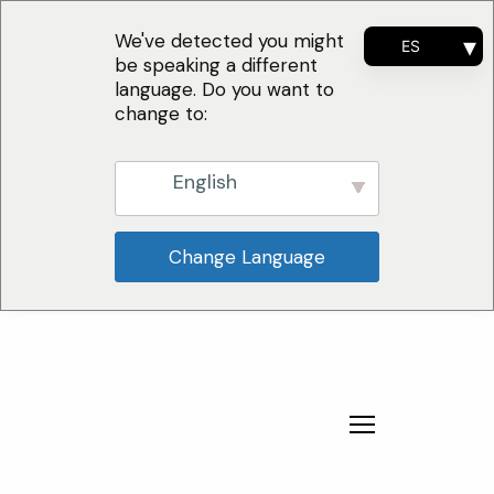
We've detected you might
ES
be speaking a different
EN
language. Do you want to
FR
change to:
PT
English
Change Language
¿Por qué nosotros?
Soluciones