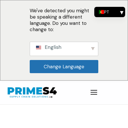
We've detected you might
PT
be speaking a different
EN
language. Do you want to
FR
change to:
ES
English
Change Language
Por Que Escolher
Soluções
Consultoria