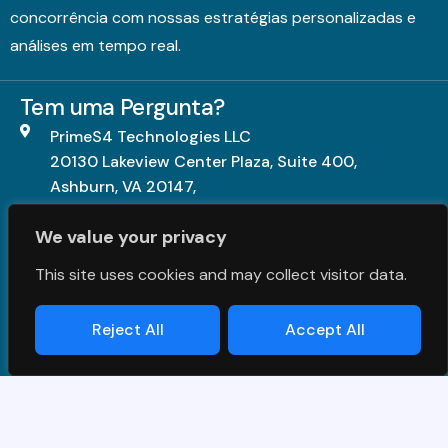
concorrência com nossas estratégias personalizadas e
análises em tempo real.
Tem uma Pergunta?
PrimeS4 Technologies LLC
20130 Lakeview Center Plaza, Suite 400,
Ashburn, VA 20147,
United States.
We value your privacy
+1703-840-5539
This site uses cookies and may collect visitor data.
contact@primes4.com
Reject All
Accept All